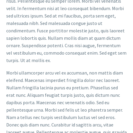
risus. Pellentesque eu semper lorem. Morbi vel venenatis
velit. In fermentum nisi at leo consequat bibendum. Morbi
sed ultrices ipsum. Sed at mi faucibus, porta sem eget,
malesuada nibh. Sed malesuada congue justo ut
condimentum. Fusce porttitor molestie justo, quis laoreet
sapien lobortis quis. Nullam mollis diam at quam dictum
ornare. Suspendisse potenti. Cras nisi augue, fermentum
vel vestibulum eu, commodo consequat enim. Sed eget sem
turpis. Ut at mollis ex.
Morbi ullamcorper arcu vel ex accumsan, non mattis diam
eleifend. Maecenas imperdiet fringilla dolor nec laoreet.
Nullam fringilla lacinia purus eu pretium. Phasellus sed
erat nunc. Aliquam feugiat turpis justo, quis dictum nunc
dapibus porta. Maecenas nec venenatis odio. Sed eu
pellentesque urna. Morbi sed felis ut leo pharetra semper.
Nam a tellus nec turpis vestibulum luctus vel sed eros.
Donec quis diam nunc. Curabitur id sagittis arcu, vitae
laoreet augue. Pellentesque ac molestie augue, quis gravida