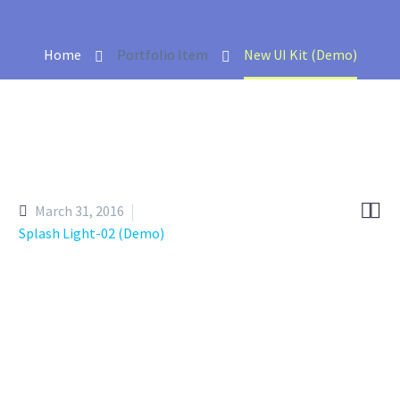
Home
Portfolio Item
New UI Kit (Demo)


March 31, 2016
Splash Light-02 (Demo)