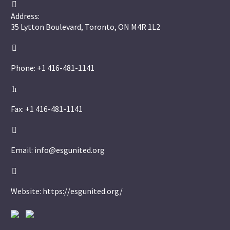


Address:
35 Lytton Boulevard, Toronto, ON M4R 1L2


Phone: +1 416-481-1141
h
h
Fax: +1 416-481-1141


Email: info@esgunited.org


Website: https://esgunited.org/