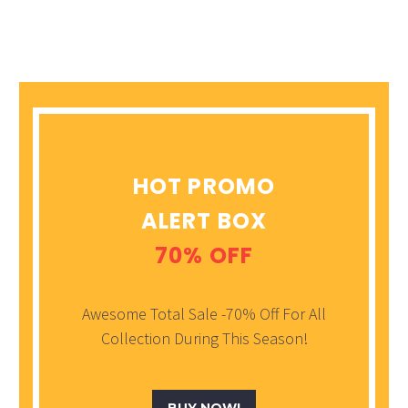
HOT PROMO
ALERT BOX
70% OFF
Awesome Total Sale -70% Off For All
Collection During This Season!
BUY NOW!