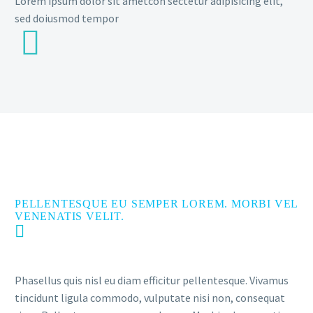
Lorem ipsum dolor sit ametcon sectetur adipisicing elit,
sed doiusmod tempor


PELLENTESQUE EU SEMPER LOREM. MORBI VEL
VENENATIS VELIT.
Phasellus quis nisl eu diam efficitur pellentesque. Vivamus
tincidunt ligula commodo, vulputate nisi non, consequat