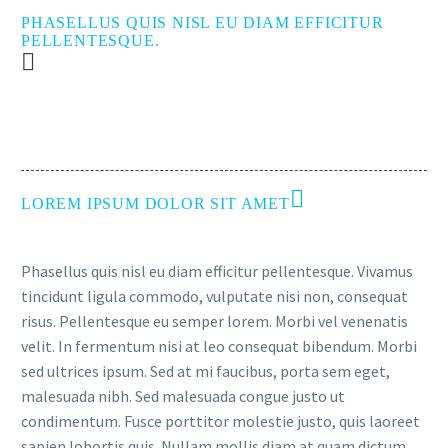
PHASELLUS QUIS NISL EU DIAM EFFICITUR
PELLENTESQUE.
LOREM IPSUM DOLOR SIT AMET
Phasellus quis nisl eu diam efficitur pellentesque. Vivamus
tincidunt ligula commodo, vulputate nisi non, consequat
risus. Pellentesque eu semper lorem. Morbi vel venenatis
velit. In fermentum nisi at leo consequat bibendum. Morbi
sed ultrices ipsum. Sed at mi faucibus, porta sem eget,
malesuada nibh. Sed malesuada congue justo ut
condimentum. Fusce porttitor molestie justo, quis laoreet
sapien lobortis quis. Nullam mollis diam at quam dictum