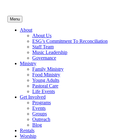
Menu
About
About Us
ESG’s Commitment To Reconciliation
Staff Team
Music Leadership
Governance
Ministry
Family Ministry
Food Ministry
Young Adults
Pastoral Care
Life Events
Get Involved
Programs
Events
Groups
Outreach
Blog
Rentals
Worship