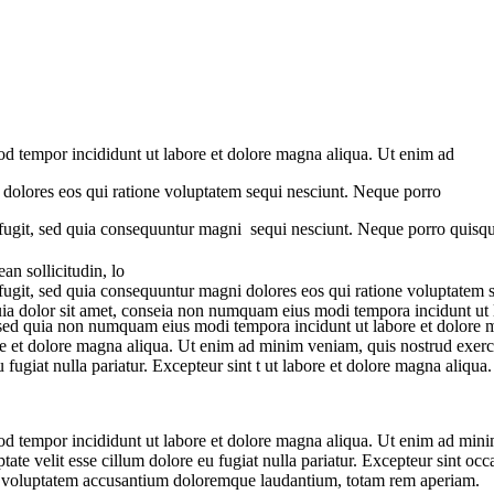
mod tempor incididunt ut labore et dolore magna aliqua. Ut enim ad
i dolores eos qui ratione voluptatem sequi nesciunt. Neque porro
 fugit, sed quia consequuntur magni sequi nesciunt. Neque porro quisq
n sollicitudin, lo
 fugit, sed quia consequuntur magni dolores eos qui ratione voluptatem
uia dolor sit amet, conseia non numquam eius modi tempora incidunt ut l
lit, sed quia non numquam eius modi tempora incidunt ut labore et dolor
ore et dolore magna aliqua. Ut enim ad minim veniam, quis nostrud exerc
u fugiat nulla pariatur. Excepteur sint t ut labore et dolore magna aliqua.
od tempor incididunt ut labore et dolore magna aliqua. Ut enim ad minim
te velit esse cillum dolore eu fugiat nulla pariatur. Excepteur sint occa
 sit voluptatem accusantium doloremque laudantium, totam rem aperiam.