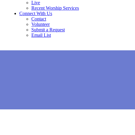
Live
Recent Worship Services
Connect With Us
Contact
Volunteer
Submit a Request
Email List