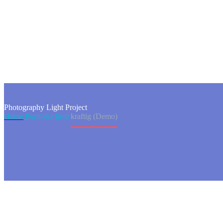
Photography
Light Project
Home
Portfolio Item
kraftig (Demo)