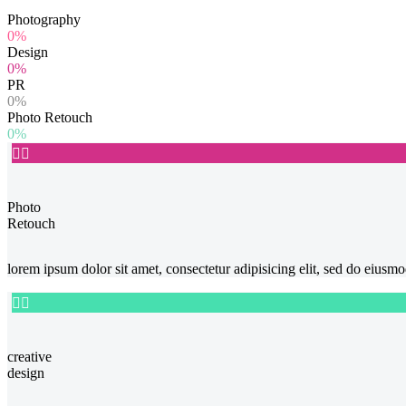
Photography
0%
Design
0%
PR
0%
Photo Retouch
0%


Photo
Retouch
lorem ipsum dolor sit amet, consectetur adipisicing elit, sed do eius


creative
design