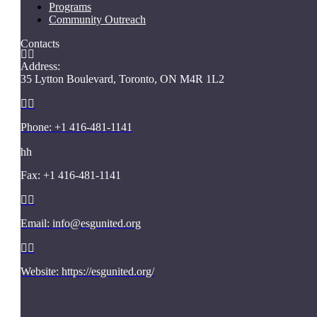
Programs
Community Outreach
Contacts


Address:
35 Lytton Boulevard, Toronto, ON M4R 1L2


Phone: +1 416-481-1141
h
h
Fax: +1 416-481-1141


Email: info@esgunited.org


Website: https://esgunited.org/